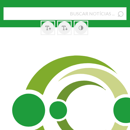
⌕
Pesquisar
por: