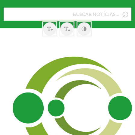
⌕
Pesquisar
por: