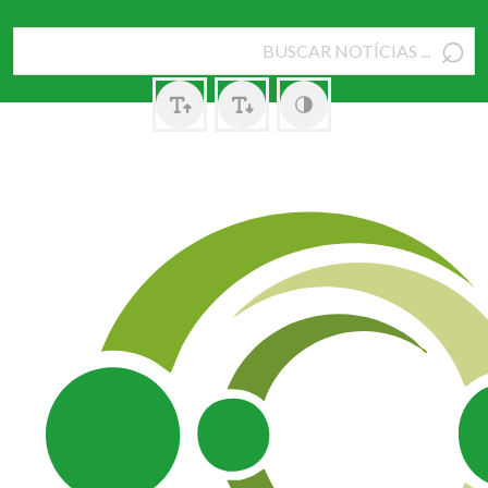
⌕
Pesquisar
por: