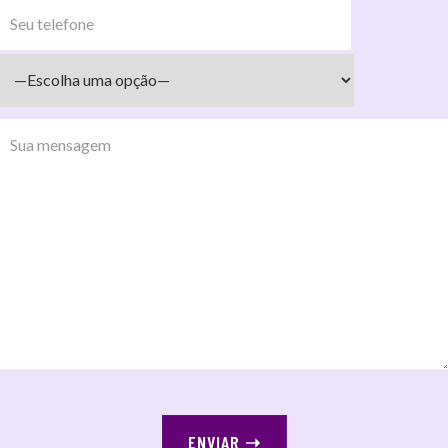
ENVIAR
➝