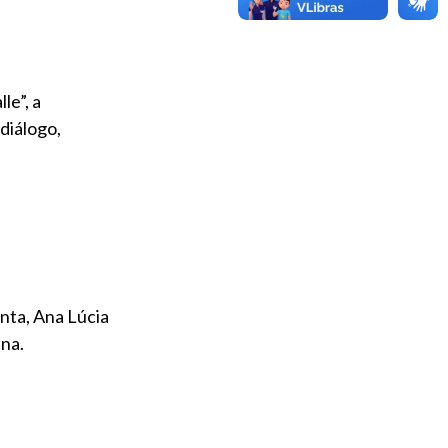
le”, a
diálogo,
nta, Ana Lúcia
na.