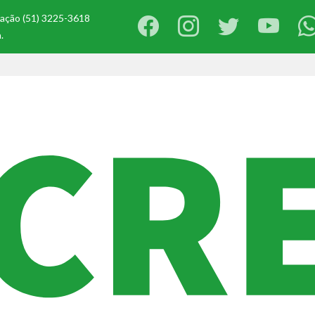
ização (51) 3225-3618
.