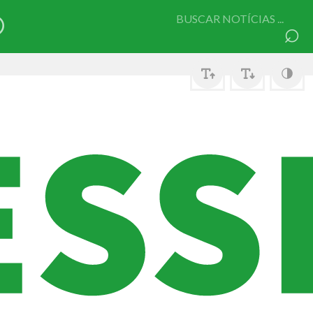
Pesquisar
⌕
por: