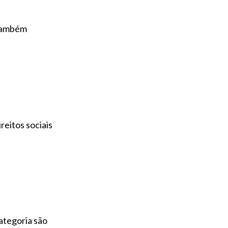
 também
reitos sociais
ategoria são