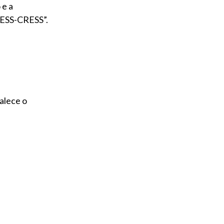
 e a
FESS-CRESS”.
alece o