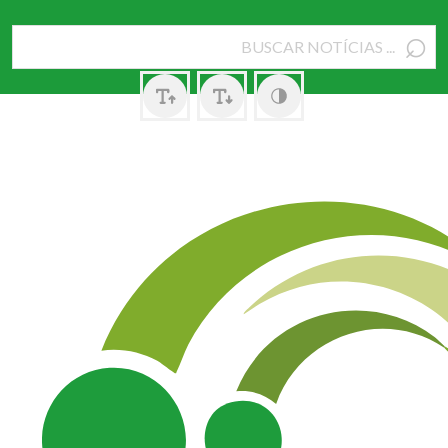
⌕
Pesquisar
por: