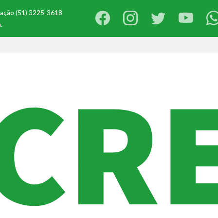
ização (51) 3225-3618
.