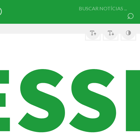
Pesquisar
⌕
por: